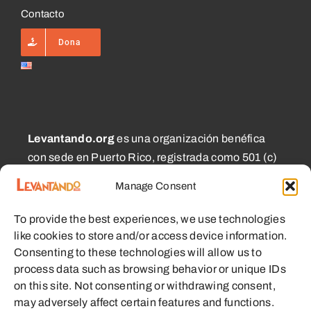
Contacto
Dona
Levantando.org
es una organización benéfica
con sede en Puerto Rico, registrada como 501 (c)
(3) y 1101.01 (a) (2), aprobada por el CECFL, que
Manage Consent
apoya a pequeños agricultores con equipos,
educación y otros recursos con el objetivo de
To provide the best experiences, we use technologies
habilitar comunidades sostenibles.
like cookies to store and/or access device information.
Consenting to these technologies will allow us to
process data such as browsing behavior or unique IDs
on this site. Not consenting or withdrawing consent,
may adversely affect certain features and functions.