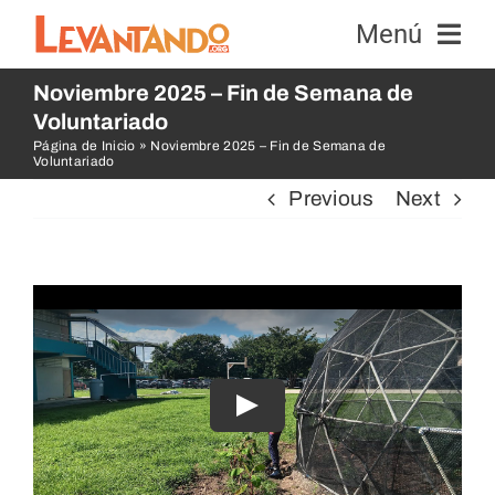
Skip
Menú
to
content
Noviembre 2025 – Fin de Semana de
Equipos
Voluntariado
Página de Inicio
»
Noviembre 2025 – Fin de Semana de
Voluntariado
Abejas
Previous
Next
Noticias y Eventos
Educación e Investigación
Contacto
Dona