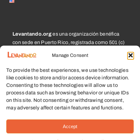
Levantando.org
es una organización benéfica
con sede en Puerto Rico, registrada como 501 (c)
(3) y 1101.01 (a) (2), aprobada por el CECFL, que
Manage Consent
apoya a pequeños agricultores con equipos,
educación y otros recursos con el objetivo de
To provide the best experiences, we use technologies
habilitar comunidades sostenibles.
like cookies to store and/or access device information.
Consenting to these technologies will allow us to
process data such as browsing behavior or unique IDs
on this site. Not consenting or withdrawing consent,
may adversely affect certain features and functions.
© 2023 - 2026 • Levantando.org • Todos los derechos
reservados •
Términos y Condiciones
Accept