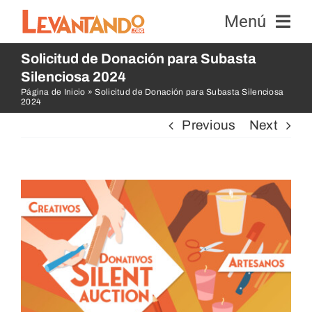
Skip
Menú
to
content
Solicitud de Donación para Subasta
Equipos
Silenciosa 2024
Página de Inicio
»
Solicitud de Donación para Subasta Silenciosa
2024
Abejas
Previous
Next
Noticias y Eventos
View
Educación e Investigación
Larger
Image
Contacto
Dona