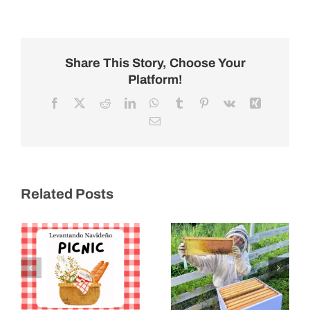
Share This Story, Choose Your
Platform!
Facebook
X
Reddit
LinkedIn
WhatsApp
Tumblr
Pinterest
Vk
Xing
Email
Picnic de
Recaudación
Las Abejas de
de Fondos
Related Posts
Levantando
Levantando
2025