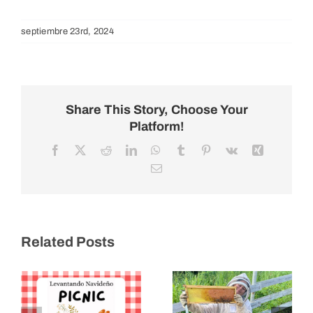
septiembre 23rd, 2024
Share This Story, Choose Your
Platform!
Facebook
X
Reddit
LinkedIn
WhatsApp
Tumblr
Pinterest
Vk
Xing
Email
Picnic de
Recaudación
Las Abejas de
de Fondos
Related Posts
Levantando
Levantando
2025